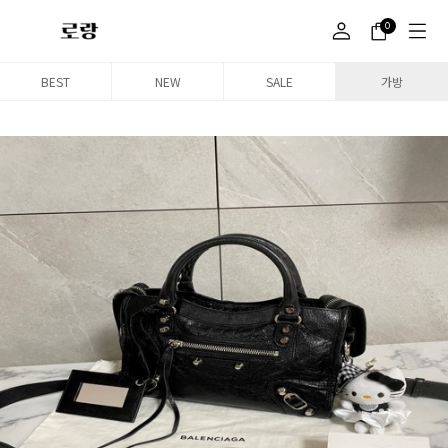
0
BEST
NEW
SALE
가방